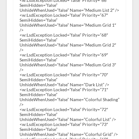
<w:LsdException Locked=”false” Priority=”66″
SemiHidden=”false”
UnhideWhenUsed=”false” Name=”Medium List 2″ />
<w:LsdException Locked=”false” Priority=”67″
SemiHidden=”false”
UnhideWhenUsed=”false” Name=”Medium Grid 1″
/>
<w:LsdException Locked=”false” Priority=”68″
SemiHidden=”false”
UnhideWhenUsed=”false” Name=”Medium Grid 2″
/>
<w:LsdException Locked=”false” Priority=”69″
SemiHidden=”false”
UnhideWhenUsed=”false” Name=”Medium Grid 3″
/>
<w:LsdException Locked=”false” Priority=”70″
SemiHidden=”false”
UnhideWhenUsed=”false” Name=”Dark List” />
<w:LsdException Locked=”false” Priority=”71″
SemiHidden=”false”
UnhideWhenUsed=”false” Name=”Colorful Shading”
/>
<w:LsdException Locked=”false” Priority=”72″
SemiHidden=”false”
UnhideWhenUsed=”false” Name=”Colorful List” />
<w:LsdException Locked=”false” Priority=”73″
SemiHidden=”false”
UnhideWhenUsed=”false” Name=”Colorful Grid” />