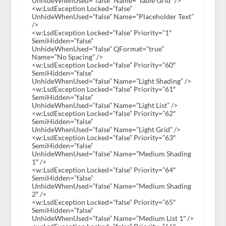
UnhideWhenUsed=”false” Name=”Table Grid” />
<w:LsdException Locked=”false”
UnhideWhenUsed=”false” Name=”Placeholder Text”
/>
<w:LsdException Locked=”false” Priority=”1″
SemiHidden=”false”
UnhideWhenUsed=”false” QFormat=”true”
Name=”No Spacing” />
<w:LsdException Locked=”false” Priority=”60″
SemiHidden=”false”
UnhideWhenUsed=”false” Name=”Light Shading” />
<w:LsdException Locked=”false” Priority=”61″
SemiHidden=”false”
UnhideWhenUsed=”false” Name=”Light List” />
<w:LsdException Locked=”false” Priority=”62″
SemiHidden=”false”
UnhideWhenUsed=”false” Name=”Light Grid” />
<w:LsdException Locked=”false” Priority=”63″
SemiHidden=”false”
UnhideWhenUsed=”false” Name=”Medium Shading
1″ />
<w:LsdException Locked=”false” Priority=”64″
SemiHidden=”false”
UnhideWhenUsed=”false” Name=”Medium Shading
2″ />
<w:LsdException Locked=”false” Priority=”65″
SemiHidden=”false”
UnhideWhenUsed=”false” Name=”Medium List 1″ />