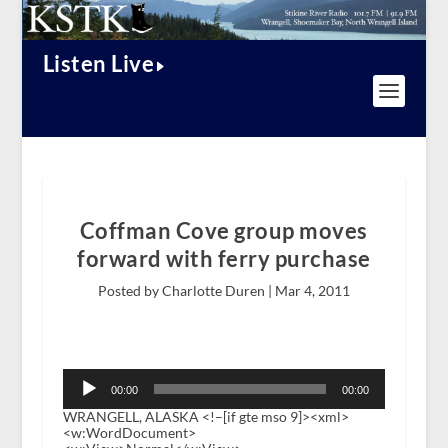
Listen Live
Coffman Cove group moves
forward with ferry purchase
Posted by Charlotte Duren |
Mar 4, 2011
Audio
Player
00:00
00:00
WRANGELL, ALASKA <!–[if gte mso 9]><xml>
<w:WordDocument>