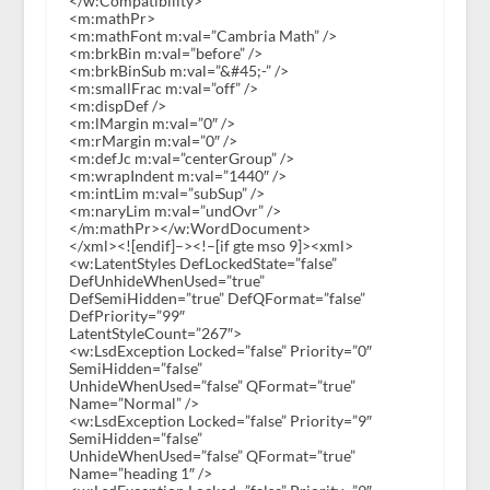
</w:Compatibility>
<m:mathPr>
<m:mathFont m:val=”Cambria Math” />
<m:brkBin m:val=”before” />
<m:brkBinSub m:val=”&#45;-” />
<m:smallFrac m:val=”off” />
<m:dispDef />
<m:lMargin m:val=”0″ />
<m:rMargin m:val=”0″ />
<m:defJc m:val=”centerGroup” />
<m:wrapIndent m:val=”1440″ />
<m:intLim m:val=”subSup” />
<m:naryLim m:val=”undOvr” />
</m:mathPr></w:WordDocument>
</xml><![endif]–><!–[if gte mso 9]><xml>
<w:LatentStyles DefLockedState=”false”
DefUnhideWhenUsed=”true”
DefSemiHidden=”true” DefQFormat=”false”
DefPriority=”99″
LatentStyleCount=”267″>
<w:LsdException Locked=”false” Priority=”0″
SemiHidden=”false”
UnhideWhenUsed=”false” QFormat=”true”
Name=”Normal” />
<w:LsdException Locked=”false” Priority=”9″
SemiHidden=”false”
UnhideWhenUsed=”false” QFormat=”true”
Name=”heading 1″ />