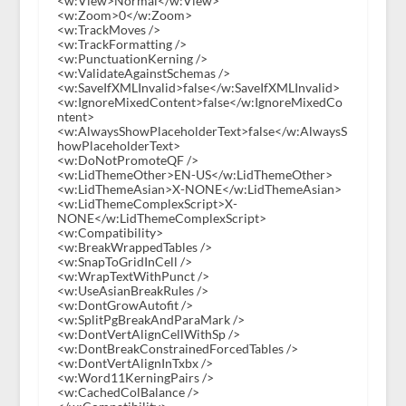
<w:View>Normal</w:View>
<w:Zoom>0</w:Zoom>
<w:TrackMoves />
<w:TrackFormatting />
<w:PunctuationKerning />
<w:ValidateAgainstSchemas />
<w:SaveIfXMLInvalid>false</w:SaveIfXMLInvalid>
<w:IgnoreMixedContent>false</w:IgnoreMixedCo
ntent>
<w:AlwaysShowPlaceholderText>false</w:AlwaysS
howPlaceholderText>
<w:DoNotPromoteQF />
<w:LidThemeOther>EN-US</w:LidThemeOther>
<w:LidThemeAsian>X-NONE</w:LidThemeAsian>
<w:LidThemeComplexScript>X-
NONE</w:LidThemeComplexScript>
<w:Compatibility>
<w:BreakWrappedTables />
<w:SnapToGridInCell />
<w:WrapTextWithPunct />
<w:UseAsianBreakRules />
<w:DontGrowAutofit />
<w:SplitPgBreakAndParaMark />
<w:DontVertAlignCellWithSp />
<w:DontBreakConstrainedForcedTables />
<w:DontVertAlignInTxbx />
<w:Word11KerningPairs />
<w:CachedColBalance />