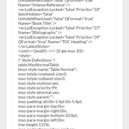
UnhideWhenUsed=”false” QFormat=”true”
Name=”Intense Reference” />
<w:LsdException Locked=”false” Priority=”33″
SemiHidden=”false”
UnhideWhenUsed=”false” QFormat=”true”
Name=”Book Title” />
<w:LsdException Locked=”false” Priority=”37″
Name=”Bibliography” />
<w:LsdException Locked=”false” Priority=”39″
QFormat=”true” Name=”TOC Heading” />
</w:LatentStyles>
</xml><![endif]–><!–[if gte mso 10]>
<style>
/* Style Definitions */
table.MsoNormalTable
{mso-style-name:”Table Normal”;
mso-tstyle-rowband-size:0;
mso-tstyle-colband-size:0;
mso-style-noshow:yes;
mso-style-priority:99;
mso-style-qformat:yes;
mso-style-parent:””;
mso-padding-alt:0in 5.4pt 0in 5.4pt;
mso-para-margin-top:0in;
mso-para-margin-right:0in;
mso-para-margin-bottom:10.0pt;
mso-para-margin-left:0in;
line-height:115%;