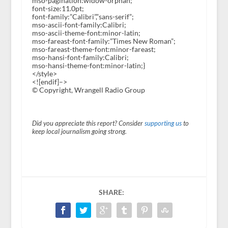
mso-pagination:widow-orphan;
font-size:11.0pt;
font-family:”Calibri”,”sans-serif”;
mso-ascii-font-family:Calibri;
mso-ascii-theme-font:minor-latin;
mso-fareast-font-family:”Times New Roman”;
mso-fareast-theme-font:minor-fareast;
mso-hansi-font-family:Calibri;
mso-hansi-theme-font:minor-latin;}
</style>
<![endif]–>
© Copyright, Wrangell Radio Group
Did you appreciate this report? Consider
supporting us
to
keep local journalism going strong.
SHARE: