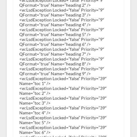
<w:LsdException Locked=”false” Priority=”9″
QFormat=”true” Name=”heading 2″ />
<w:LsdException Locked=”false” Priority=”9″
QFormat=”true” Name=”heading 3″ />
<w:LsdException Locked=”false” Priority=”9″
QFormat=”true” Name=”heading 4″ />
<w:LsdException Locked=”false” Priority=”9″
QFormat=”true” Name=”heading 5″ />
<w:LsdException Locked=”false” Priority=”9″
QFormat=”true” Name=”heading 6″ />
<w:LsdException Locked=”false” Priority=”9″
QFormat=”true” Name=”heading 7″ />
<w:LsdException Locked=”false” Priority=”9″
QFormat=”true” Name=”heading 8″ />
<w:LsdException Locked=”false” Priority=”9″
QFormat=”true” Name=”heading 9″ />
<w:LsdException Locked=”false” Priority=”39″
Name=”toc 1″ />
<w:LsdException Locked=”false” Priority=”39″
Name=”toc 2″ />
<w:LsdException Locked=”false” Priority=”39″
Name=”toc 3″ />
<w:LsdException Locked=”false” Priority=”39″
Name=”toc 4″ />
<w:LsdException Locked=”false” Priority=”39″
Name=”toc 5″ />
<w:LsdException Locked=”false” Priority=”39″
Name=”toc 6″ />